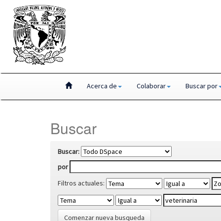
Skip
Acerca de
Colaborar
Buscar por
navigation
Buscar
Buscar:
por
Filtros actuales:
Comenzar nueva busqueda