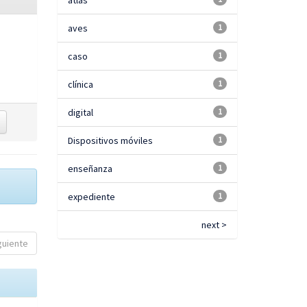
atlas
aves
1
caso
1
clínica
1
digital
1
Dispositivos móviles
1
enseñanza
1
expediente
1
next >
guiente