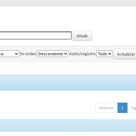
En orden
Autor/registro
Anterior
1
Si