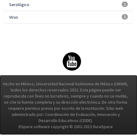
Serológico
1
Virus
1
Hecho en México, Universidad Nacional Autónoma de México (UNAM),
todos los derechos reservados 2022. Esta página puede ser
reproducida con fines no lucrativos, siempre y cuando no se mutile,
se cite la fuente completa y su dirección electrónica. De otra forma
requiere permiso previo por escrito de la institución. Sitio web
administrado por: Coordinación de Evaluación, Innovación y
Desarrollo Educativos (CEIDE).
DSpace software copyright © 2002-2015 DuraSpace