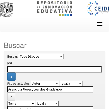
Skip
navigation
Buscar
Buscar:
por
Filtros actuales: