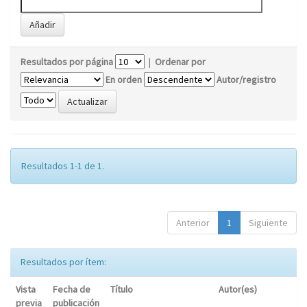
Resultados por página
|
Ordenar por
En orden
Autor/registro
Resultados 1-1 de 1.
Anterior
1
Siguiente
Resultados por ítem:
Vista
Fecha de
Título
Autor(es)
previa
publicación