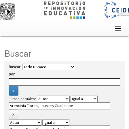
Skip
navigation
Buscar
Buscar:
por
Filtros actuales: