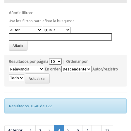
Añadir filtros:
Usa los filtros para afinar la busqueda.
Resultados por página
|
Ordenar por
En orden
Autor/registro
Resultados 31-40 de 122.
Anterior
1
2
3
4
5
6
7
...
13