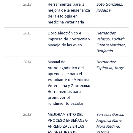
2013
Herramientas para la
Soto Gonzalez,
mejora de la enseñanza
Rosalba
de la etología en
medicina veterinaria
2015
Libro electrónico e
Hernandez
impreso de Zootecnia y
Velasco, Xochitl
;
Manejo de las Aves
Fuente Martinez,
Benjamin
2014
Manual de
Hernandez
Autodiagnóstico del
Espinosa, Jorge
aprendizaje para el
estudiante de Medicina
Veterinaria y Zootecnia:
Herramientas para
promover el
rendimiento escolar.
2013
MEJORAMIENTO DEL
Terrazas Garcia,
PROCESO ENSEÑANZA-
Angelica Maria
;
APRENDIZAJE EN LAS
Mora Medina,
ASIGNATURAS DE
Patricia