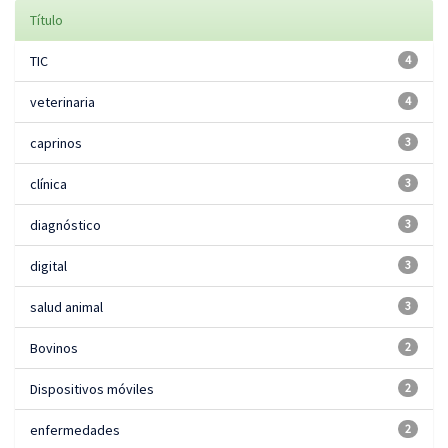
Título
TIC
4
veterinaria
4
caprinos
3
clínica
3
diagnóstico
3
digital
3
salud animal
3
Bovinos
2
Dispositivos móviles
2
enfermedades
2