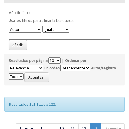
Añadir filtros:
Usa los filtros para afinar la busqueda.
Resultados por página
|
Ordenar por
En orden
Autor/registro
Resultados 121-122 de 122.
Anterior
1
...
10
11
12
13
Siguiente