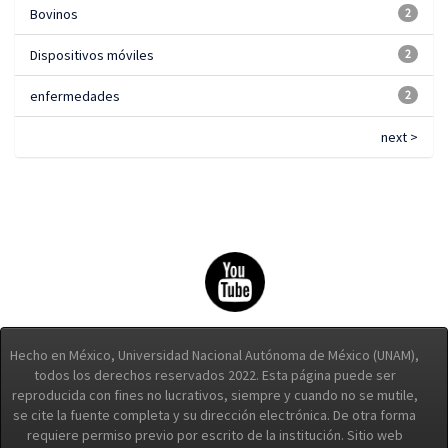
Bovinos
2
Dispositivos móviles
2
enfermedades
2
next >
Hecho en México, Universidad Nacional Autónoma de México (UNAM),
todos los derechos reservados 2022. Esta página puede ser
reproducida con fines no lucrativos, siempre y cuando no se mutile,
se cite la fuente completa y su dirección electrónica. De otra forma
requiere permiso previo por escrito de la institución. Sitio web