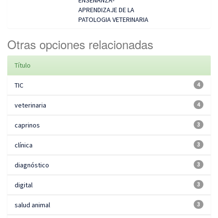
ENSEÑANZA-
APRENDIZAJE DE LA
PATOLOGIA VETERINARIA
Otras opciones relacionadas
Título
TIC
4
veterinaria
4
caprinos
3
clínica
3
diagnóstico
3
digital
3
salud animal
3