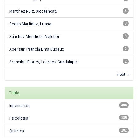
Martínez Ruiz, Xicoténcatl
3
Sedas Martínez, Liliana
3
Sánchez Mendiola, Melchor
3
Abensur, Patricia Lima Dubeux
2
Arencibia Flores, Lourdes Guadalupe
2
next >
Título
Ingenierías
404
Psicología
185
Química
182