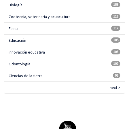
Biología
153
Zootecnia, veterinaria y acuacultura
122
Física
117
Educación
105
innovación educativa
103
Odontología
102
Ciencias de la tierra
92
next >