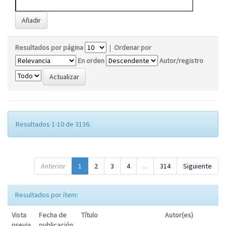
Resultados por página
|
Ordenar por
En orden
Autor/registro
Resultados 1-10 de 3136.
Anterior
1
2
3
4
...
314
Siguiente
Resultados por ítem:
Vista
Fecha de
Título
Autor(es)
previa
publicación