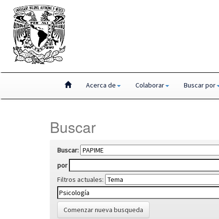
Skip
Acerca de
Colaborar
Buscar por
navigation
Buscar
Buscar:
por
Filtros actuales:
Comenzar nueva busqueda