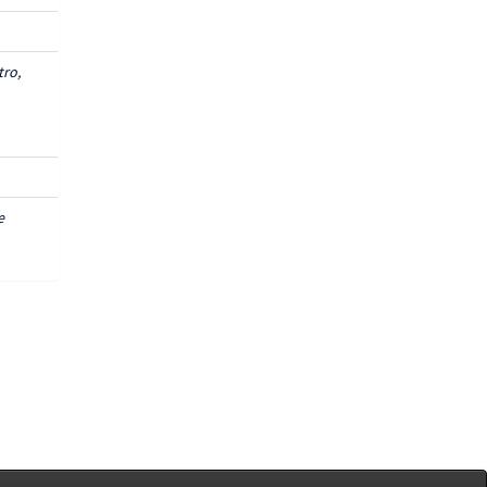
tro,
e