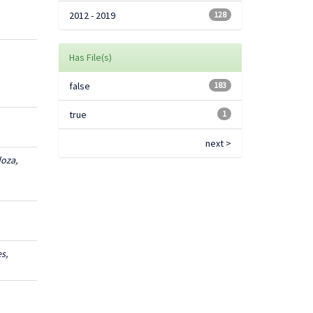
2012 - 2019
128
Has File(s)
false
183
true
1
next >
oza,
s,