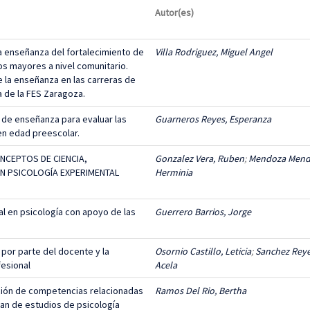
Autor(es)
a enseñanza del fortalecimiento de
Villa Rodriguez, Miguel Angel
os mayores a nivel comunitario.
e la enseñanza en las carreras de
a de la FES Zaragoza.
l de enseñanza para evaluar las
Guarneros Reyes, Esperanza
 en edad preescolar.
NCEPTOS DE CIENCIA,
Gonzalez Vera, Ruben
;
Mendoza Mend
EN PSICOLOGÍA EXPERIMENTAL
Herminia
l en psicología con apoyo de las
Guerrero Barrios, Jorge
 por parte del docente y la
Osornio Castillo, Leticia
;
Sanchez Reye
fesional
Acela
ción de competencias relacionadas
Ramos Del Rio, Bertha
lan de estudios de psicología