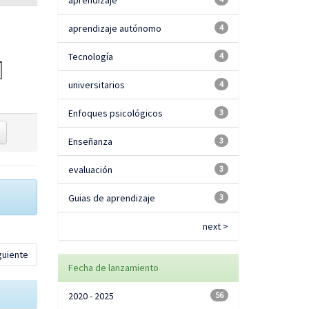
aprendizaje
aprendizaje autónomo
4
Tecnología
4
universitarios
4
Enfoques psicológicos
3
Enseñanza
3
evaluación
3
Guias de aprendizaje
3
next >
guiente
Fecha de lanzamiento
2020 - 2025
56