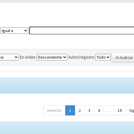
En orden
Autor/registro
Anterior
1
2
3
4
...
19
Si