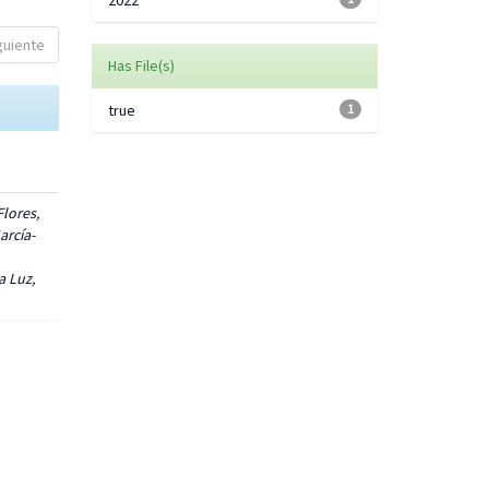
2022
guiente
Has File(s)
true
1
lores,
arcía-
a Luz,