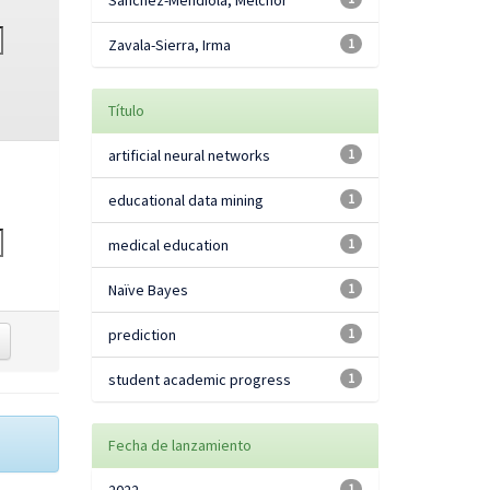
Sánchez-Mendiola, Melchor
Zavala-Sierra, Irma
1
Título
artificial neural networks
1
educational data mining
1
medical education
1
Naïve Bayes
1
prediction
1
student academic progress
1
Fecha de lanzamiento
1