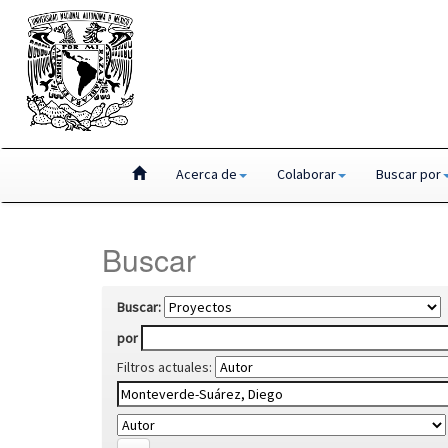
Skip
Acerca de
Colaborar
Buscar por
navigation
Buscar
Buscar:
por
Filtros actuales: