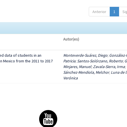
Anterior
1
Si
Autor(es)
d data of students in an
Monteverde-Suárez, Diego
;
González-F
n Mexico from the 2011 to 2017
Patricia
;
Santos-Solórzano, Roberto
;
G
Minjares, Manuel
;
Zavala-Sierra, Irma
;
Sánchez-Mendiola, Melchor
;
Luna de l
Verónica