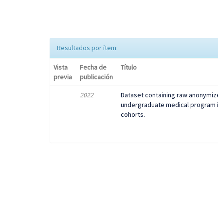
Resultados por ítem:
Vista
Fecha de
Título
previa
publicación
2022
Dataset containing raw anonymize
undergraduate medical program i
cohorts.