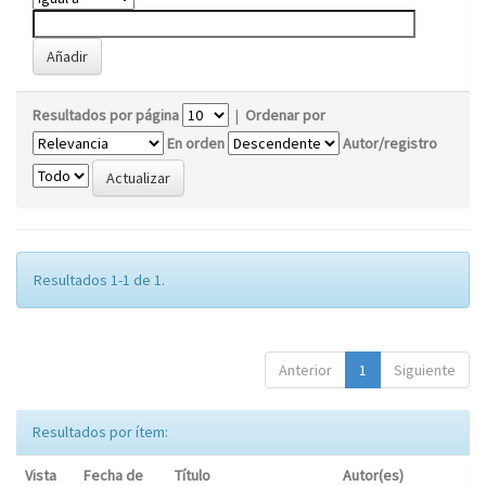
Resultados por página
|
Ordenar por
En orden
Autor/registro
Resultados 1-1 de 1.
Anterior
1
Siguiente
Resultados por ítem:
Vista
Fecha de
Título
Autor(es)