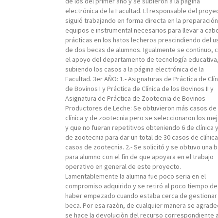
de los del primer año y se subieron a la pagina
electrónica de la Facultad. El responsable del proye
siguió trabajando en forma directa en la preparació
equipos e instrumental necesarios para llevar a cabo
prácticas en los hatos lecheros prescindiendo del u
de dos becas de alumnos. Igualmente se continuo, 
el apoyo del departamento de tecnología educativa
subiendo los casos a la página electrónica de la
Facultad. 3er AÑO: 1.- Asignaturas de Práctica de Clín
de Bovinos I y Práctica de Clínica de los Bovinos II y
Asignatura de Práctica de Zootecnia de Bovinos
Productores de Leche: Se obtuvieron más casos de
clínica y de zootecnia pero se seleccionaron los me
y que no fueran repetitivos obteniendo 6 de clínica y
de zootecnia para dar un total de 30 casos de clínica
casos de zootecnia. 2.- Se solicitó y se obtuvo una 
para alumno con el fin de que apoyara en el trabajo
operativo en general de este proyecto.
Lamentablemente la alumna fue poco seria en el
compromiso adquirido y se retiró al poco tiempo de
haber empezado cuando estaba cerca de gestionar 
beca. Por esa razòn, de cualquier manera se agrade
se hace la devoluciòn del recurso correspondiente a