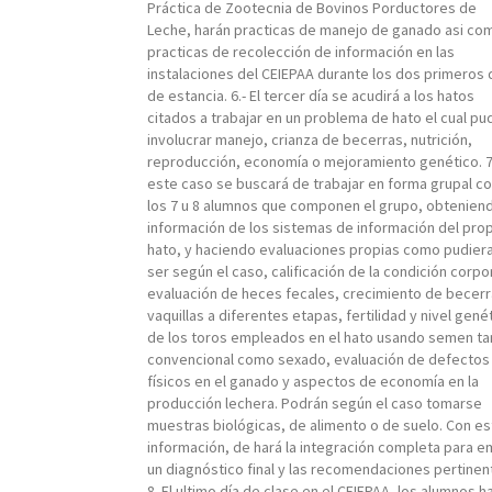
Práctica de Zootecnia de Bovinos Porductores de
Leche, harán practicas de manejo de ganado asi co
practicas de recolección de información en las
instalaciones del CEIEPAA durante los dos primeros 
de estancia. 6.- El tercer día se acudirá a los hatos
citados a trabajar en un problema de hato el cual pu
involucrar manejo, crianza de becerras, nutrición,
reproducción, economía o mejoramiento genético. 7.
este caso se buscará de trabajar en forma grupal c
los 7 u 8 alumnos que componen el grupo, obtenien
información de los sistemas de información del pro
hato, y haciendo evaluaciones propias como pudier
ser según el caso, calificación de la condición corpor
evaluación de heces fecales, crecimiento de becerr
vaquillas a diferentes etapas, fertilidad y nivel gené
de los toros empleados en el hato usando semen ta
convencional como sexado, evaluación de defectos
físicos en el ganado y aspectos de economía en la
producción lechera. Podrán según el caso tomarse
muestras biológicas, de alimento o de suelo. Con es
información, de hará la integración completa para em
un diagnóstico final y las recomendaciones pertinen
8. El ultimo día de clase en el CEIEPAA, los alumnos h