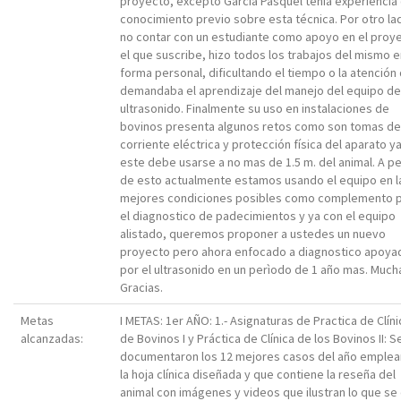
proyecto, excepto Garcia Pasquel tenia experiencia
conocimiento previo sobre esta técnica. Por otro lad
no contar con un estudiante como apoyo en el proy
el que suscribe, hizo todos los trabajos del mismo e
forma personal, dificultando el tiempo o la atención
demandaba el aprendizaje del manejo del equipo de
ultrasonido. Finalmente su uso en instalaciones de
bovinos presenta algunos retos como son tomas de
corriente eléctrica y protección física del aparato y
este debe usarse a no mas de 1.5 m. del animal. A p
de esto actualmente estamos usando el equipo en l
mejores condiciones posibles como complemento 
el diagnostico de padecimientos y ya con el equipo
alistado, queremos proponer a ustedes un nuevo
proyecto pero ahora enfocado a diagnostico apoya
por el ultrasonido en un perìodo de 1 año mas. Much
Gracias.
Metas
I METAS: 1er AÑO: 1.- Asignaturas de Practica de Clíni
alcanzadas:
de Bovinos I y Práctica de Clínica de los Bovinos II: S
documentaron los 12 mejores casos del año emple
la hoja clínica diseñada y que contiene la reseña del
animal con imágenes y videos que ilustran lo que se