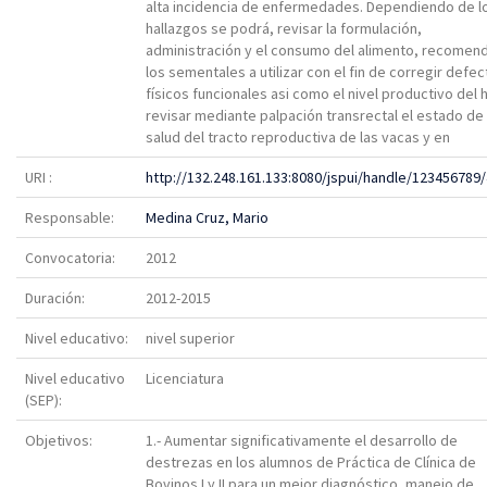
alta incidencia de enfermedades. Dependiendo de l
hallazgos se podrá, revisar la formulación,
administración y el consumo del alimento, recomen
los sementales a utilizar con el fin de corregir defe
físicos funcionales asi como el nivel productivo del 
revisar mediante palpación transrectal el estado de
salud del tracto reproductiva de las vacas y en
URI :
http://132.248.161.133:8080/jspui/handle/123456789
Responsable:
Medina Cruz, Mario
Convocatoria:
2012
Duración:
2012-2015
Nivel educativo:
nivel superior
Nivel educativo
Licenciatura
(SEP):
Objetivos:
1.- Aumentar significativamente el desarrollo de
destrezas en los alumnos de Práctica de Clínica de
Bovinos I y II para un mejor diagnóstico, manejo de