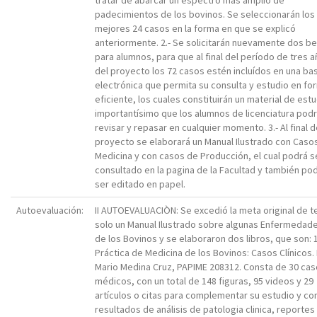
tratar de abarcar un espectro mas amplio de
padecimientos de los bovinos. Se seleccionarán los
mejores 24 casos en la forma en que se explicó
anteriormente. 2.- Se solicitarán nuevamente dos b
para alumnos, para que al final del período de tres 
del proyecto los 72 casos estén incluídos en una ba
electrónica que permita su consulta y estudio en fo
eficiente, los cuales constituirán un material de est
importantísimo que los alumnos de licenciatura pod
revisar y repasar en cualquier momento. 3.- Al final d
proyecto se elaborará un Manual Ilustrado con Caso
Medicina y con casos de Producción, el cual podrá s
consultado en la pagina de la Facultad y también po
ser editado en papel.
Autoevaluación:
II AUTOEVALUACIÒN: Se excedió la meta original de t
solo un Manual Ilustrado sobre algunas Enfermedad
de los Bovinos y se elaboraron dos libros, que son: 1
Práctica de Medicina de los Bovinos: Casos Clínicos. 
Mario Medina Cruz, PAPIME 208312. Consta de 30 ca
médicos, con un total de 148 figuras, 95 videos y 29
artículos o citas para complementar su estudio y co
resultados de análisis de patologia clinica, reportes