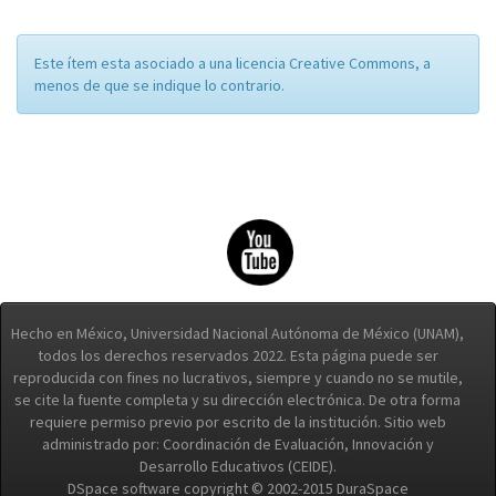
Este ítem esta asociado a una licencia Creative Commons, a
menos de que se indique lo contrario.
Hecho en México, Universidad Nacional Autónoma de México (UNAM),
todos los derechos reservados 2022. Esta página puede ser
reproducida con fines no lucrativos, siempre y cuando no se mutile,
se cite la fuente completa y su dirección electrónica. De otra forma
requiere permiso previo por escrito de la institución. Sitio web
administrado por: Coordinación de Evaluación, Innovación y
Desarrollo Educativos (CEIDE).
DSpace software copyright © 2002-2015 DuraSpace