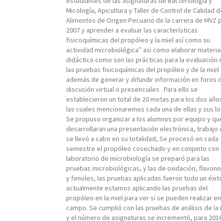
estudiantes de las asignaturas de Bacteriología y
Micología, Apicultura y Taller de Control de Calidad d
Alimentos de Origen Pecuario de la carrera de MVZ 
2007 y aprender a evaluar las características
fisicoquímicas del propóleo y la miel así como su
actividad microbiológica” asi como elaborar materia
didáctico como son las prácticas para la evaluación 
las pruebas fisicoquímicas del propóleo y de la miel
además de generar y difundir información en foros 
discusión virtual o presenciales . Para ello se
establecieron un total de 20 metas para los dos año
las cuales mencionaremos cada una de ellas y sus l
Se propuso organizar a los alumnos por equipo y qu
desarrollaran una presentación electrónica, trabajo
se llevó a cabo en su totalidad, Se procesó en cada
semestre el propóleo cosechado y en conjunto con 
laboratorio de microbiología se preparó para las
pruebas microbiológicas, y las de oxidación, flavon
y fenoles, las pruebas aplicadas fueron todo un éxit
actualmente estamos aplicando las pruebas del
propóleo en la miel para ver si se pueden realizar en
campo. Se cumplió con las pruebas de análisis de la 
y el número de asignaturas se incrementó, para 201