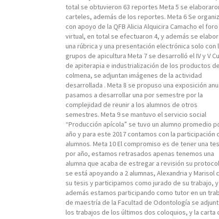
total se obtuvieron 63 reportes Meta 5 se elaboraro
carteles, además de los reportes. Meta 6 Se organi
con apoyo de la QFB Alicia Alquicira Camacho el foro
virtual, en total se efectuaron 4, y además se elabo
una rúbrica y una presentación electrónica solo con 
grupos de apicultura Meta 7 se desarrolló el IV y V C
de apiterapia e industrialización de los productos de
colmena, se adjuntan imágenes de la actividad
desarrollada . Meta 8 se propuso una exposición anu
pasamos a desarrollar una por semestre por la
complejidad de reunir a los alumnos de otros
semestres. Meta 9 se mantuvo el servicio social
“Producción apícola” se tuvo un alumno promedio p
año y para este 2017 contamos con la participación 
alumnos. Meta 10 El compromiso es de tener una tes
por año, estamos retrasados apenas tenemos una
alumna que acaba de estregar a revisión su protoco
se está apoyando a 2 alumnas, Alexandria y Marisol 
su tesis y participamos como jurado de su trabajo, y
además estamos participando como tutor en un tra
de maestría de la Facultad de Odontología se adjun
los trabajos de los últimos dos coloquios, y la carta