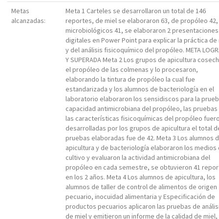
Metas
Meta 1 Carteles se desarrollaron un total de 146
alcanzadas:
reportes, de miel se elaboraron 63, de propóleo 42,
microbiológicos 41, se elaboraron 2 presentaciones
digitales en Power Point para explicar la práctica de
y del análisis fisicoquímico del propóleo. META LOG
Y SUPERADA Meta 2 Los grupos de apicultura cosec
el propóleo de las colmenas y lo procesaron,
elaborando la tintura de propóleo la cual fue
estandarizada y los alumnos de bacteriología en el
laboratorio elaboraron los sensidiscos para la prue
capacidad antimicrobiana del propóleo, las pruebas
las características fisicoquímicas del propóleo fuer
desarrolladas por los grupos de apicultura el total d
pruebas elaboradas fue de 42. Meta 3 Los alumnos 
apicultura y de bacteriología elaboraron los medios
cultivo y evaluaron la actividad antimicrobiana del
propóleo en cada semestre, se obtuvieron 41 repor
en los 2 años. Meta 4 Los alumnos de apicultura, los
alumnos de taller de control de alimentos de origen
pecuario, inocuidad alimentaria y Especificación de
productos pecuarios aplicaron las pruebas de anális
de miel y emitieron un informe de la calidad de miel,