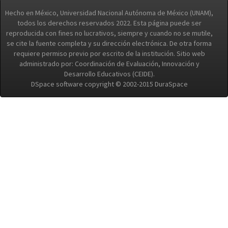
Hecho en México, Universidad Nacional Autónoma de México (UNAM),
todos los derechos reservados 2022. Esta página puede ser
reproducida con fines no lucrativos, siempre y cuando no se mutile,
se cite la fuente completa y su dirección electrónica. De otra forma
requiere permiso previo por escrito de la institución. Sitio web
administrado por: Coordinación de Evaluación, Innovación y
Desarrollo Educativos (CEIDE).
DSpace software copyright © 2002-2015 DuraSpace