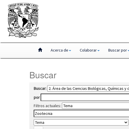
Skip
Acerca de
Colaborar
Buscar por
navigation
Buscar
Buscar:
por
Filtros actuales: