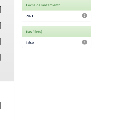
Fecha de lanzamiento
2021
1
Has File(s)
false
1