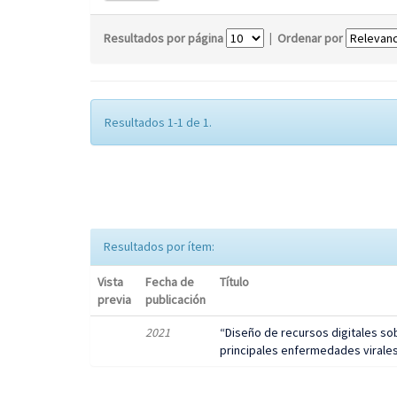
Resultados por página
|
Ordenar por
Resultados 1-1 de 1.
Resultados por ítem:
Vista
Fecha de
Título
previa
publicación
2021
“Diseño de recursos digitales sob
principales enfermedades virales