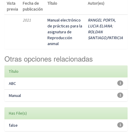
Vista
Fecha de
Título
Autor(es)
previa
publicación
2021
Manual electrónico
RANGEL PORTA,
de prácticas para la
LUCIA ELIANA
;
asignatura de
ROLDAN
Reproducción
SANTIAGO,PATRICIA
animal
Otras opciones relacionadas
Título
ABC
1
Manual
1
Has File(s)
false
1