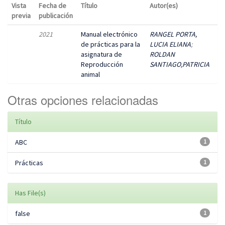
Vista
Fecha de
Título
Autor(es)
previa
publicación
2021
Manual electrónico
RANGEL PORTA,
de prácticas para la
LUCIA ELIANA
;
asignatura de
ROLDAN
Reproducción
SANTIAGO,PATRICIA
animal
Otras opciones relacionadas
Título
ABC
1
Prácticas
1
Has File(s)
false
1