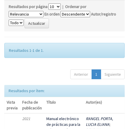
Resultados por página
|
Ordenar por
En orden
Autor/registro
Resultados 1-1 de 1.
Anterior
1
Siguiente
Resultados por ítem:
Vista
Fecha de
Título
Autor(es)
previa
publicación
2021
Manual electrónico
RANGEL PORTA,
de prácticas para la
LUCIA ELIANA
;