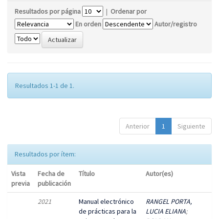
Resultados por página
|
Ordenar por
En orden
Autor/registro
Resultados 1-1 de 1.
Anterior
1
Siguiente
Resultados por ítem:
Vista
Fecha de
Título
Autor(es)
previa
publicación
2021
Manual electrónico
RANGEL PORTA,
de prácticas para la
LUCIA ELIANA
;