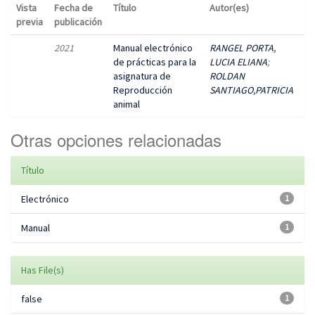
Vista
Fecha de
Título
Autor(es)
previa
publicación
2021
Manual electrónico
RANGEL PORTA,
de prácticas para la
LUCIA ELIANA
;
asignatura de
ROLDAN
Reproducción
SANTIAGO,PATRICIA
animal
Otras opciones relacionadas
Título
Electrónico
1
Manual
1
Has File(s)
false
1