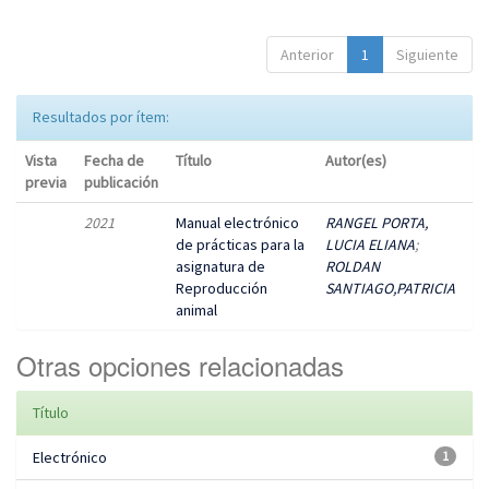
Anterior
1
Siguiente
Resultados por ítem:
Vista
Fecha de
Título
Autor(es)
previa
publicación
2021
Manual electrónico
RANGEL PORTA,
de prácticas para la
LUCIA ELIANA
;
asignatura de
ROLDAN
Reproducción
SANTIAGO,PATRICIA
animal
Otras opciones relacionadas
Título
Electrónico
1