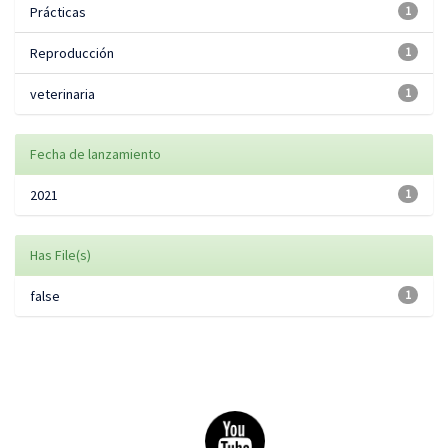
Prácticas
1
Reproducción
1
veterinaria
1
Fecha de lanzamiento
2021
1
Has File(s)
false
1