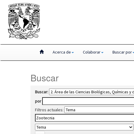
Skip
Acerca de
Colaborar
Buscar por
navigation
Buscar
Buscar:
por
Filtros actuales: