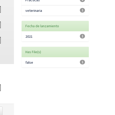
Prácticas
veterinaria
1
Fecha de lanzamiento
2021
1
Has File(s)
false
1