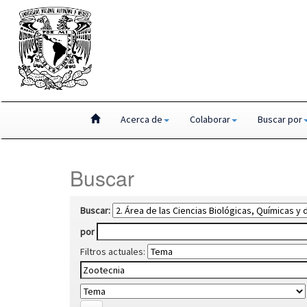
Skip
Acerca de
Colaborar
Buscar por
navigation
Buscar
Buscar:
por
Filtros actuales: