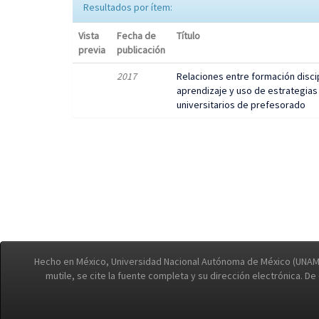
Resultados por ítem:
Vista
Fecha de
Título
previa
publicación
2017
Relaciones entre formación disci
aprendizaje y uso de estrategias
universitarios de prefesorado
Hecho en México, Universidad Nacional Autónoma de México (UNAM)
mutile, se cite la fuente completa y su dirección electrónica. D