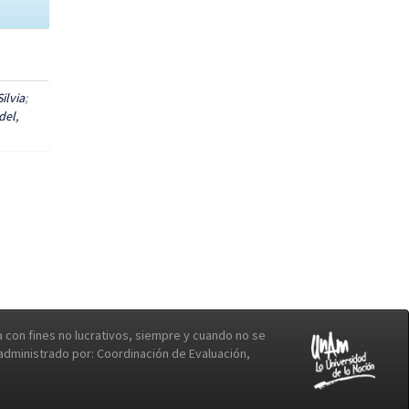
ilvia
;
del,
con fines no lucrativos, siempre y cuando no se
b administrado por: Coordinación de Evaluación,