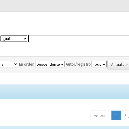
En orden
Autor/registro
Anterior
1
Si