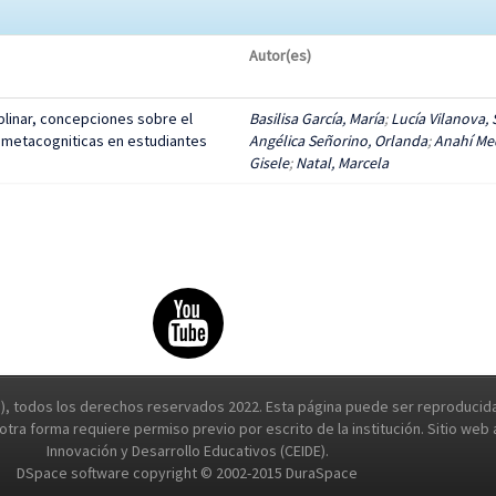
Autor(es)
plinar, concepciones sobre el
Basilisa García, María
;
Lucía Vilanova, S
 metacogniticas en estudiantes
Angélica Señorino, Orlanda
;
Anahí Me
Gisele
;
Natal, Marcela
, todos los derechos reservados 2022. Esta página puede ser reproducida 
e otra forma requiere permiso previo por escrito de la institución. Sitio we
Innovación y Desarrollo Educativos (CEIDE).
DSpace software copyright © 2002-2015 DuraSpace