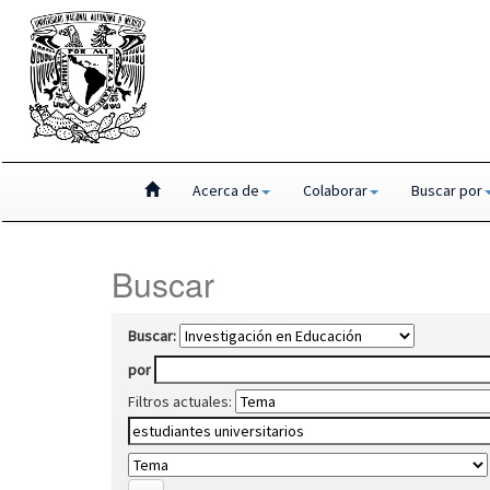
Skip
Acerca de
Colaborar
Buscar por
navigation
Buscar
Buscar:
por
Filtros actuales: