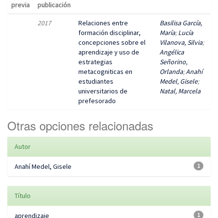
previa
publicación
2017
Relaciones entre
Basilisa García,
formación disciplinar,
María
;
Lucía
concepciones sobre el
Vilanova, Silvia
;
aprendizaje y uso de
Angélica
estrategias
Señorino,
metacogniticas en
Orlanda
;
Anahí
estudiantes
Medel, Gisele
;
universitarios de
Natal, Marcela
prefesorado
Otras opciones relacionadas
Autor
Anahí Medel, Gisele
1
Título
aprendizaje
1