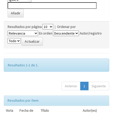
Resultados por página
|
Ordenar por
En orden
Autor/registro
Resultados 1-1 de 1.
Anterior
1
Siguiente
Resultados por ítem:
Vista
Fecha de
Título
Autor(es)