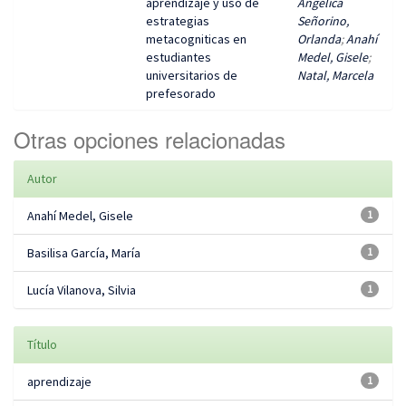
aprendizaje y uso de
Angélica
estrategias
Señorino,
metacogniticas en
Orlanda
;
Anahí
estudiantes
Medel, Gisele
;
universitarios de
Natal, Marcela
prefesorado
Otras opciones relacionadas
Autor
Anahí Medel, Gisele
1
Basilisa García, María
1
Lucía Vilanova, Silvia
1
Título
aprendizaje
1