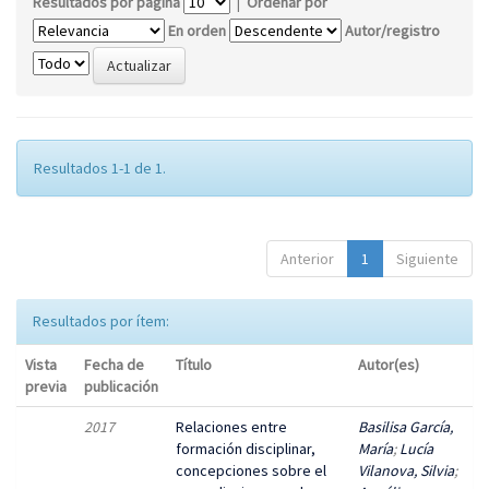
Resultados por página
|
Ordenar por
En orden
Autor/registro
Resultados 1-1 de 1.
Anterior
1
Siguiente
Resultados por ítem:
Vista
Fecha de
Título
Autor(es)
previa
publicación
2017
Relaciones entre
Basilisa García,
formación disciplinar,
María
;
Lucía
concepciones sobre el
Vilanova, Silvia
;