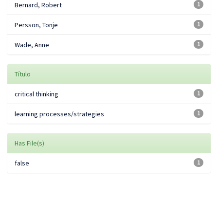
Bernard, Robert
1
Persson, Tonje
1
Wade, Anne
1
Título
critical thinking
1
learning processes/strategies
1
Has File(s)
false
1