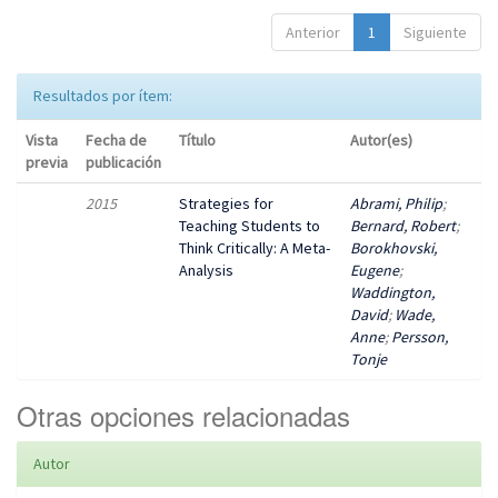
Anterior
1
Siguiente
Resultados por ítem:
Vista
Fecha de
Título
Autor(es)
previa
publicación
2015
Strategies for
Abrami, Philip
;
Teaching Students to
Bernard, Robert
;
Think Critically: A Meta-
Borokhovski,
Analysis
Eugene
;
Waddington,
David
;
Wade,
Anne
;
Persson,
Tonje
Otras opciones relacionadas
Autor