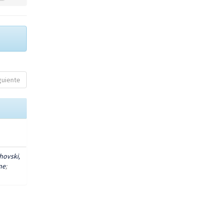
guiente
hovski,
ne
;