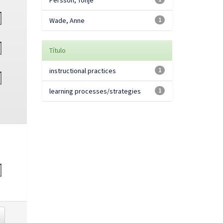
Persson, Tonje
Wade, Anne
1
Título
instructional practices
1
learning processes/strategies
1