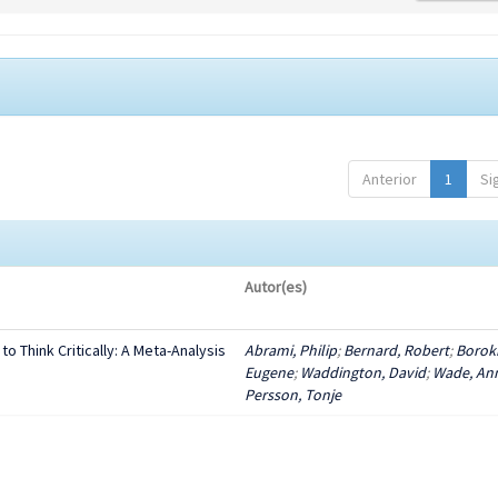
Anterior
1
Si
Autor(es)
o Think Critically: A Meta-Analysis
Abrami, Philip
;
Bernard, Robert
;
Borok
Eugene
;
Waddington, David
;
Wade, An
Persson, Tonje