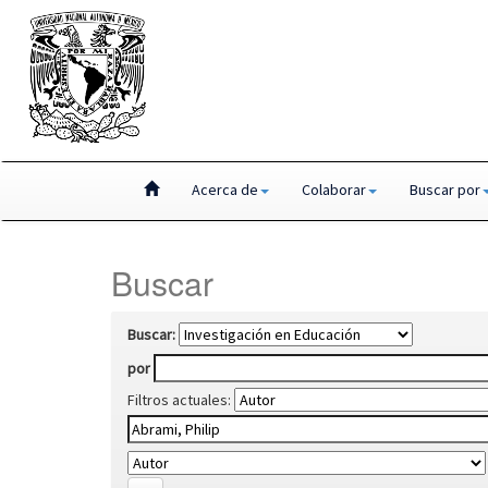
Skip
Acerca de
Colaborar
Buscar por
navigation
Buscar
Buscar:
por
Filtros actuales: