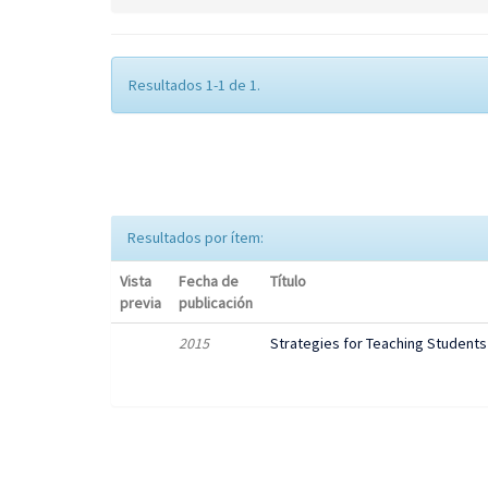
Resultados 1-1 de 1.
Resultados por ítem:
Vista
Fecha de
Título
previa
publicación
2015
Strategies for Teaching Students t