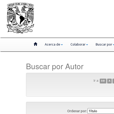
Skip
Acerca de
Colaborar
Buscar por
navigation
Buscar por Autor
Ir a:
0-9
A
Ordenar por: