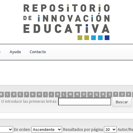
Ayuda
Contacto
B
C
D
E
F
G
H
I
J
K
L
M
N
O
P
Q
R
S
T
U
V
O introducir las primeras letras:
En orden:
Resultados por página
Autor/Re