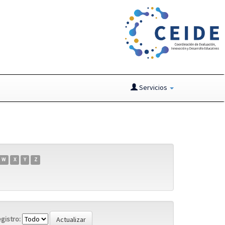
Servicios
W
X
Y
Z
gistro: