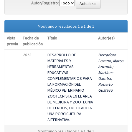
Autor/Registro:
Mostrando resultados 1 a 1 de 1
Vista
Fecha de
Título
Autor(es)
previa
publicación
2012
DESARROLLO DE
Herradora
MATERIALES Y
Lozano, Marco
HERRAMIENTAS
Antonio
;
EDUCATIVAS
Martinez
COMPLEMENTARIOS PARA
Gamba,
LA FORMACIÓN DEL
Roberto
MÉDICO VETERINARIO
Gustavo
ZOOTECNISTA EN EL ÁREA
DE MEDICINA Y ZOOTECNIA
DE CERDOS, ENFOCADO A
UNA PORCICULTURA
ALTERNATIVA.
Mostrando resultados 1 a 1 de 1