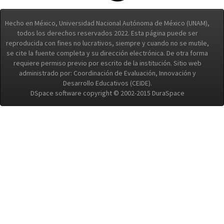
Hecho en México, Universidad Nacional Autónoma de México (UNAM),
todos los derechos reservados 2022. Esta página puede ser
reproducida con fines no lucrativos, siempre y cuando no se mutile,
se cite la fuente completa y su dirección electrónica. De otra forma
requiere permiso previo por escrito de la institución. Sitio web
administrado por: Coordinación de Evaluación, Innovación y
Desarrollo Educativos (CEIDE).
DSpace software copyright © 2002-2015 DuraSpace